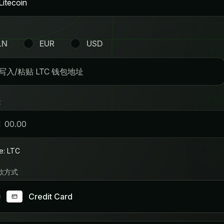
Litecoin
LN
EUR
USD
t
N
e: LTC
款方式
Credit Card